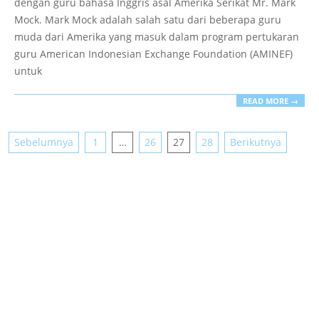
dengan guru bahasa Inggris asal Amerika Serikat Mr. Mark
Mock. Mark Mock adalah salah satu dari beberapa guru
muda dari Amerika yang masuk dalam program pertukaran
guru American Indonesian Exchange Foundation (AMINEF)
untuk
READ MORE →
NAVIGASI
Sebelumnya
1
…
26
27
28
Berikutnya
POS