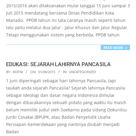
13
2015/2016 akan dilaksanakan mulai tanggal 15 Juni sampai 3
Juli 2015 mendatang bersama Dinas Pendidikan Kota
Manado. PPDB tahun ini tata caranya masih seperti tahun
lalu yaitu melalui dua Jalur : Jalur Khusus dan Jalur Regular.
Tetapi menggunakan sistem yang berbeda. PPDB tahun
READ MORE →
EDUKASI: SEJARAH LAHIRNYA PANCASILA
2015-
BY:
ROFNI
ON:
01/06/2015
IN:
UNCATEGORIZED
06-
1 Juni diperingati sebagai hari lahirnya Pancasila, tapi
01
taukah anda sejarah Pancasila? Sejarah lahirnya Pancasila
sebagai ideologi dan dasar negara Indonesia dimulai
dengan dibacakannya sebuah pidato yang waktu itu masih
belum memiliki judul oleh Soekarno pada sidang Dokuritsu
Junbi Cosakai (BPUPK, atau Badan Penyelidik Usaha
Persiapan Kemerdekaan yang nantinya diubah menjadi
Badan