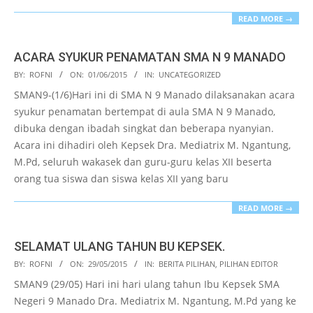
READ MORE →
ACARA SYUKUR PENAMATAN SMA N 9 MANADO
2015-
BY:
ROFNI
ON:
01/06/2015
IN:
UNCATEGORIZED
06-
SMAN9-(1/6)Hari ini di SMA N 9 Manado dilaksanakan acara
01
syukur penamatan bertempat di aula SMA N 9 Manado,
dibuka dengan ibadah singkat dan beberapa nyanyian.
Acara ini dihadiri oleh Kepsek Dra. Mediatrix M. Ngantung,
M.Pd, seluruh wakasek dan guru-guru kelas XII beserta
orang tua siswa dan siswa kelas XII yang baru
READ MORE →
SELAMAT ULANG TAHUN BU KEPSEK.
2015-
BY:
ROFNI
ON:
29/05/2015
IN:
BERITA PILIHAN
,
PILIHAN EDITOR
05-
SMAN9 (29/05) Hari ini hari ulang tahun Ibu Kepsek SMA
29
Negeri 9 Manado Dra. Mediatrix M. Ngantung, M.Pd yang ke