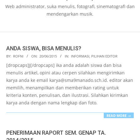
Web administrator, suka menulis, fotografi, sinematografi dan
mendengarkan musik.
ANDA SISWA, BISA MENULIS?
2015-
BY:
ROFNI
ON:
20/06/2015
IN:
INFORMASI
,
PILIHAN EDITOR
06-
[dropcaps]J[/dropcaps] ika anda adalah siswa dan bisa
20
menulis artikel, opini atau cerpen silahkan mengirimkan
karya anda ke email karya@sma9manado.sch.id. editor akan
memilih, menampilkan dan memberikan rating untuk
kriteria konten, penulisan, dan ilustrasi. Silahkan kirimkan
karya anda dengan nama lengkap dan foto.
READ MORE →
PENERIMAAN RAPORT SEM. GENAP TA.