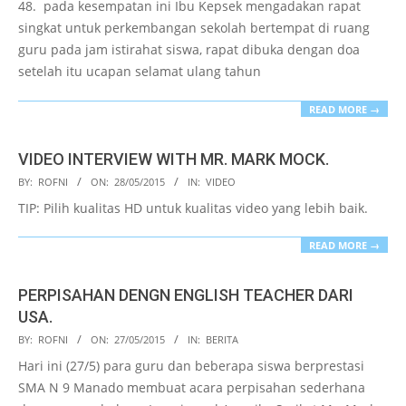
48. pada kesempatan ini Ibu Kepsek mengadakan rapat
singkat untuk perkembangan sekolah bertempat di ruang
guru pada jam istirahat siswa, rapat dibuka dengan doa
setelah itu ucapan selamat ulang tahun
READ MORE →
VIDEO INTERVIEW WITH MR. MARK MOCK.
2015-
BY:
ROFNI
ON:
28/05/2015
IN:
VIDEO
05-
TIP: Pilih kualitas HD untuk kualitas video yang lebih baik.
28
READ MORE →
PERPISAHAN DENGN ENGLISH TEACHER DARI
USA.
2015-
BY:
ROFNI
ON:
27/05/2015
IN:
BERITA
05-
Hari ini (27/5) para guru dan beberapa siswa berprestasi
27
SMA N 9 Manado membuat acara perpisahan sederhana