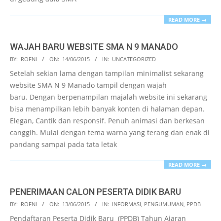
READ MORE →
WAJAH BARU WEBSITE SMA N 9 MANADO
2015-
BY:
ROFNI
ON:
14/06/2015
IN:
UNCATEGORIZED
06-
Setelah sekian lama dengan tampilan minimalist sekarang
14
website SMA N 9 Manado tampil dengan wajah
baru. Dengan berpenampilan majalah website ini sekarang
bisa menampilkan lebih banyak konten di halaman depan.
Elegan, Cantik dan responsif. Penuh animasi dan berkesan
canggih. Mulai dengan tema warna yang terang dan enak di
pandang sampai pada tata letak
READ MORE →
PENERIMAAN CALON PESERTA DIDIK BARU
2015-
BY:
ROFNI
ON:
13/06/2015
IN:
INFORMASI
,
PENGUMUMAN
,
PPDB
06-
Pendaftaran Peserta Didik Baru (PPDB) Tahun Ajaran