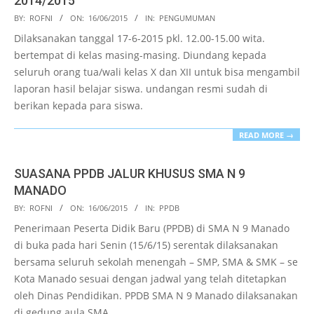
2014/2015
2015-
BY:
ROFNI
ON:
16/06/2015
IN:
PENGUMUMAN
06-
Dilaksanakan tanggal 17-6-2015 pkl. 12.00-15.00 wita.
16
bertempat di kelas masing-masing. Diundang kepada
seluruh orang tua/wali kelas X dan XII untuk bisa mengambil
laporan hasil belajar siswa. undangan resmi sudah di
berikan kepada para siswa.
READ MORE →
SUASANA PPDB JALUR KHUSUS SMA N 9
MANADO
2015-
BY:
ROFNI
ON:
16/06/2015
IN:
PPDB
06-
Penerimaan Peserta Didik Baru (PPDB) di SMA N 9 Manado
16
di buka pada hari Senin (15/6/15) serentak dilaksanakan
bersama seluruh sekolah menengah – SMP, SMA & SMK – se
Kota Manado sesuai dengan jadwal yang telah ditetapkan
oleh Dinas Pendidikan. PPDB SMA N 9 Manado dilaksanakan
di gedung aula SMA