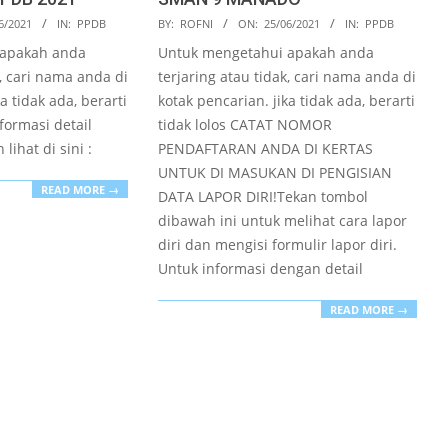
2021-
6/2021
IN:
PPDB
BY:
ROFNI
ON:
25/06/2021
IN:
PPDB
06-
 apakah anda
Untuk mengetahui apakah anda
25
k, cari nama anda di
terjaring atau tidak, cari nama anda di
a tidak ada, berarti
kotak pencarian. jika tidak ada, berarti
nformasi detail
tidak lolos CATAT NOMOR
 lihat di sini :
PENDAFTARAN ANDA DI KERTAS
UNTUK DI MASUKAN DI PENGISIAN
READ MORE →
DATA LAPOR DIRI!Tekan tombol
dibawah ini untuk melihat cara lapor
diri dan mengisi formulir lapor diri.
Untuk informasi dengan detail
READ MORE →