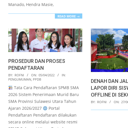
Manado, Hendra Masie,
READ MORE →
PROSEDUR DAN PROSES
PENDAFTARAN
2022-
BY:
ROFNI
ON:
05/04/2022
IN:
PENGUMUMAN
,
PPDB
DENAH DAN JAL
04-
LAPOR DIRI SI
Tata Cara Pendaftaran SPMB SMA
05
OFFLINE DI SE
2026 Sistem Penerimaan Murid Baru
2021-
SMA Provinsi Sulawesi Utara Tahun
BY:
ROFNI
ON:
27/0
06-
Ajaran 2026/2027
Portal
27
Pendaftaran Pendaftaran dilakukan
secara online melalui website resmi