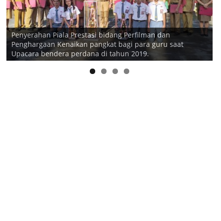
Penyerahan Piala Prestasi bidang Perfilman dan
Penghargaan Kenaikan pangkat bagi para guru saat
Upacara bendera perdana di tahun 2019.