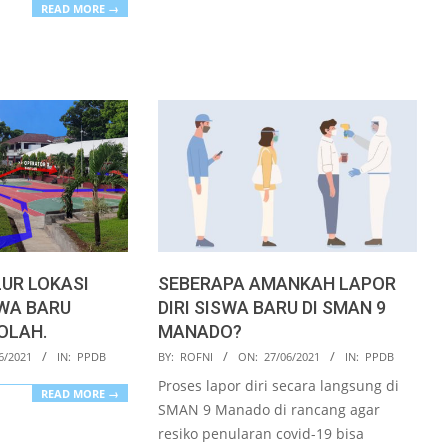
READ MORE →
UR LOKASI
SEBERAPA AMANKAH LAPOR
SWA BARU
DIRI SISWA BARU DI SMAN 9
KOLAH.
MANADO?
2021-
6/2021
IN:
PPDB
BY:
ROFNI
ON:
27/06/2021
IN:
PPDB
06-
Proses lapor diri secara langsung di
READ MORE →
27
SMAN 9 Manado di rancang agar
resiko penularan covid-19 bisa