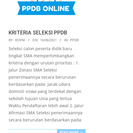
KRITERIA SELEKSI PPDB
2021-
BY:
ROFNI
ON:
16/06/2021
IN:
PPDB
06-
Seleksi calon peserta didik baru
16
tingkat SMA mempertimbangkan
kriteria dengan urutan prioritas : 1 .
Jalur Zonasi SMA Seleksi
penerimaannya secara berurutan
berdasarkan pada: Jarak udara
domisili siswa yang terdekat dengan
sekolah tujuan Usia yang tertua
Waktu Pendaftaran lebih awal 2. Jalur
Afirmasi SMA Seleksi penerimaannya
secara berurutan berdasarkan pada:
READ MORE →