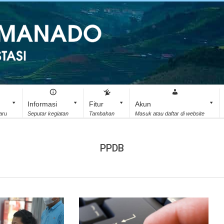
Informasi
Fitur
Akun
aru
Seputar kegiatan
Tambahan
Masuk atau daftar di website
PPDB