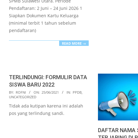
SPMB Sulawesi Utara. Periode
Pendaftaran: 2 Juni – 24 Juni 2026 1
Siapkan Dokumen Kartu Keluarga
(minimal terbit 1 tahun sebelum
pendaftaran)
READ MORE →
TERLINDUNGI: FORMULIR DATA
SISWA BARU 2022
2021-
BY:
ROFNI
ON:
25/06/2021
IN:
PPDB
,
UNCATEGORIZED
06-
Tidak ada kutipan karena ini adalah
25
pos yang terlindung sandi.
DAFTAR NAMA 
TERJARING DI 