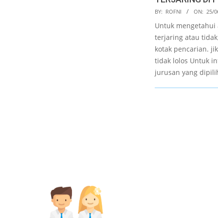
2021-
BY:
ROFNI
ON:
25/0
06-
Untuk mengetahui
25
terjaring atau tida
kotak pencarian. jik
tidak lolos Untuk i
jurusan yang dipilih