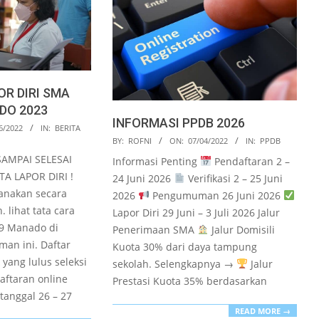
R DIRI SMA
DO 2023
INFORMASI PPDB 2026
6/2022
IN:
BERITA
2022-
BY:
ROFNI
ON:
07/04/2022
IN:
PPDB
04-
SAMPAI SELESAI
Informasi Penting
Pendaftaran 2 –
07
TA LAPOR DIRI !
24 Juni 2026
Verifikasi 2 – 25 Juni
sanakan secara
2026
Pengumuman 26 Juni 2026
. lihat tata cara
Lapor Diri 29 Juni – 3 Juli 2026 Jalur
 9 Manado di
Penerimaan SMA
Jalur Domisili
an ini. Daftar
Kuota 30% dari daya tampung
 yang lulus seleksi
sekolah. Selengkapnya →
Jalur
aftaran online
Prestasi Kuota 35% berdasarkan
tanggal 26 – 27
READ MORE →