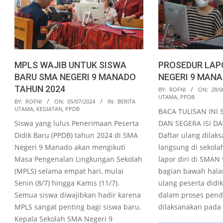
MPLS WAJIB UNTUK SISWA
PROSEDUR LAPO
BARU SMA NEGERI 9 MANADO
NEGERI 9 MANA
TAHUN 2024
2022-
BY:
ROFNI
ON:
28/0
UTAMA
,
PPDB
2024-
06-
BY:
ROFNI
ON:
05/07/2024
IN:
BERITA
UTAMA
,
KEGIATAN
,
PPDB
BACA TULISAN INI 
07-
28
Siswa yang lulus Penerimaan Peserta
DAN SEGERA ISI DA
05
Didik Baru (PPDB) tahun 2024 di SMA
Daftar ulang dilak
Negeri 9 Manado akan mengikuti
langsung di sekolah
Masa Pengenalan Lingkungan Sekolah
lapor diri di SMAN
(MPLS) selama empat hari, mulai
bagian bawah halam
Senin (8/7) hingga Kamis (11/7).
ulang peserta didik
Semua siswa diwajibkan hadir karena
dalam proses pend
MPLS sangat penting bagi siswa baru.
dilaksanakan pada 
Kepala Sekolah SMA Negeri 9