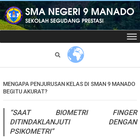
Skip
to
content
Website
Secondary
Navigation
resmi
Menu
Search
SMAN
9
MENGAPA PENJURUSAN KELAS DI SMAN 9 MANADO
BEGITU AKURAT?
Manado
“SAAT BIOMETRI FINGER
DITINDAKLANJUTI DENGAN
PSIKOMETRI”