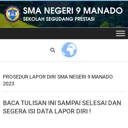
Skip
to
content
Website
Secondary
Navigation
resmi
Menu
Search
SMAN
9
PROSEDUR LAPOR DIRI SMA NEGERI 9 MANADO
2023
Manado
BACA TULISAN INI SAMPAI SELESAI DAN
SEGERA ISI DATA LAPOR DIRI !