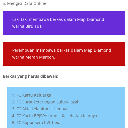
Mengisi Data Online
Laki-laki membawa berkas dalam Map Diamond
warna Biru Tua
Perempuan membawa berkas dalam Map Diamond
warna Merah Maroon.
Berkas yang harus dibawah:
FC Kartu Keluarga
FC Surat keterangan Lulus/Ijazah
FC Akta kelahiran 1 lembar
FC Kartu BPJS/Asuransi Kesehatan lainnya
FC Rapor sem I-VI 1 ex.