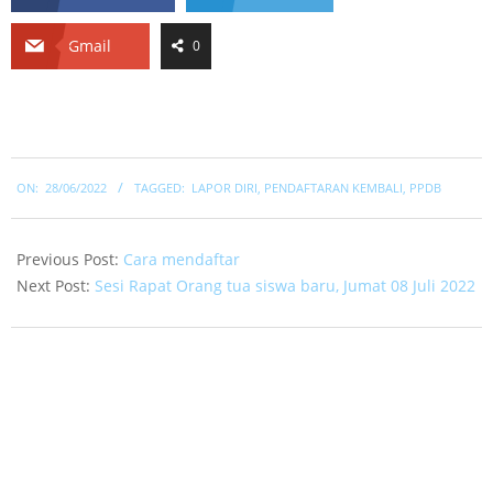
Gmail
0
2022-
ON:
28/06/2022
TAGGED:
LAPOR DIRI
,
PENDAFTARAN KEMBALI
,
PPDB
06-
28
Previous Post:
Cara mendaftar
Next Post:
Sesi Rapat Orang tua siswa baru, Jumat 08 Juli 2022