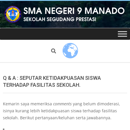
Skip
to
content
Website
Secondary
Navigation
resmi
Menu
Search
SMAN
9
Q & A : SEPUTAR KETIDAKPUASAN SISWA
TERHADAP FASILITAS SEKOLAH.
Manado
Kemarin saya memeriksa
comments
yang belum dimoderasi,
isinya kurang lebih ketidakpuasan siswa terhadap fasilitas
sekolah. Berikut pertanyaan/keluhan serta jawabannya.