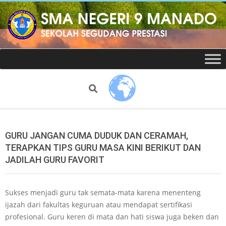
Skip
to
content
Website
Secondary
Navigation
resmi
Menu
Search
SMAN
9
GURU JANGAN CUMA DUDUK DAN CERAMAH,
TERAPKAN TIPS GURU MASA KINI BERIKUT DAN
Manado
JADILAH GURU FAVORIT
Sukses menjadi guru tak semata-mata karena menenteng
ijazah dari fakultas keguruan atau mendapat sertifikasi
profesional. Guru keren di mata dan hati siswa juga beken dan