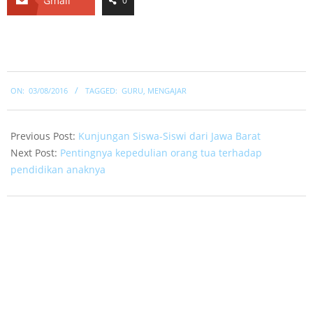
Gmail
0
2016-
ON:
03/08/2016
TAGGED:
GURU
,
MENGAJAR
08-
03
Previous Post:
Kunjungan Siswa-Siswi dari Jawa Barat
Next Post:
Pentingnya kepedulian orang tua terhadap
pendidikan anaknya