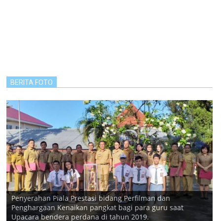
BERITA FOTO
Penyerahan Piala Prestasi bidang Perfilman dan
Penghargaan Kenaikan pangkat bagi para guru saat
Upacara bendera perdana di tahun 2019.