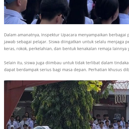
Dalam amanatnya, Inspektur Upacara menyampaikan berbagai pe
jawab sebagai pelajar. Siswa diingatkan untuk selalu menjaga p
keras, rokok, perkelahian, dan bentuk kenakalan remaja lainnya
Selain itu, siswa juga diimbau untuk tidak terlibat dalam tind
dapat berdampak serius bagi masa depan. Perhatian khusus dibe