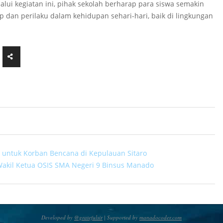
lui kegiatan ini, pihak sekolah berharap para siswa semakin
ap dan perilaku dalam kehidupan sehari-hari, baik di lingkungan
untuk Korban Bencana di Kepulauan Sitaro
Wakil Ketua OSIS SMA Negeri 9 Binsus Manado
Developed by
@gratefulsir
| Supported by
manadocoder.com