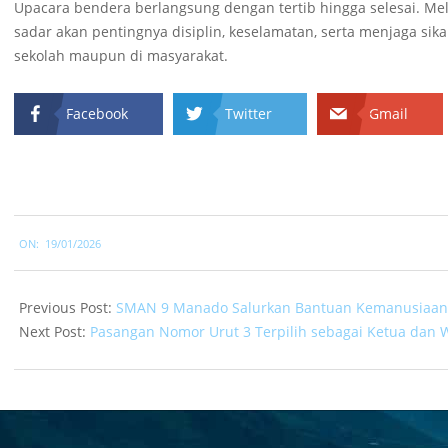
Upacara bendera berlangsung dengan tertib hingga selesai. Mela
sadar akan pentingnya disiplin, keselamatan, serta menjaga sik
sekolah maupun di masyarakat.
Facebook
Twitter
Gmail
2026-
ON:
19/01/2026
01-
19
Previous Post:
SMAN 9 Manado Salurkan Bantuan Kemanusiaan 
Next Post:
Pasangan Nomor Urut 3 Terpilih sebagai Ketua dan 