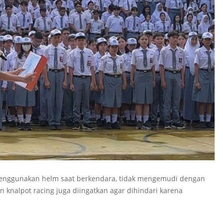
u menggunakan helm saat berkendara, tidak mengemudi dengan
n knalpot racing juga diingatkan agar dihindari karena