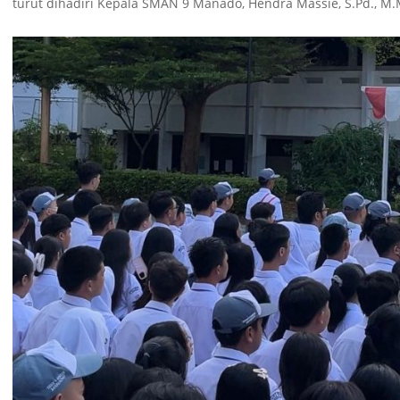
turut dihadiri Kepala SMAN 9 Manado, Hendra Massie, S.Pd., M.