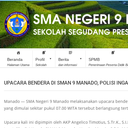
Skip
to
content
Website
Secondary
resmi
Navigation
Beranda
Profil
Berita
SPMB
Menu
Halaman Utama
Sekolah
dan informasi
Penerimaan Peserta Didik B
SMAN
UPACARA BENDERA DI SMAN 9 MANADO, POLISI IN
9
Manado
Manado — SMA Negeri 9 Manado melaksanakan upacara bende
yang dimulai sekitar pukul 07.00 WITA tersebut berlangsung terti
Upacara kali ini dipimpin oleh AKP Angelico Timotius, S.Tr.K., S.