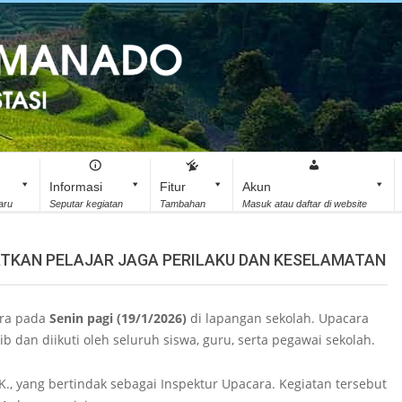
Informasi
Fitur
Akun
aru
Seputar kegiatan
Tambahan
Masuk atau daftar di website
GATKAN PELAJAR JAGA PERILAKU DAN KESELAMATAN
ra pada
Senin pagi (19/1/2026)
di lapangan sekolah. Upacara
b dan diikuti oleh seluruh siswa, guru, serta pegawai sekolah.
I.K., yang bertindak sebagai Inspektur Upacara. Kegiatan tersebut