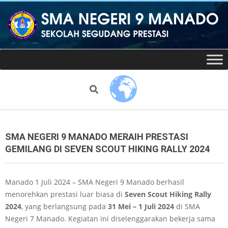
Skip
to
content
Website
Secondary
Navigation
resmi
Menu
Search
SMAN
9
SMA NEGERI 9 MANADO MERAIH PRESTASI
GEMILANG DI SEVEN SCOUT HIKING RALLY 2024
Manado
Manado 1 Juli 2024 – SMA Negeri 9 Manado berhasil
menorehkan prestasi luar biasa di
Seven Scout Hiking Rally
2024
, yang berlangsung pada
31 Mei – 1 Juli 2024
di SMA
Negeri 7 Manado. Kegiatan ini diselenggarakan bekerja sama